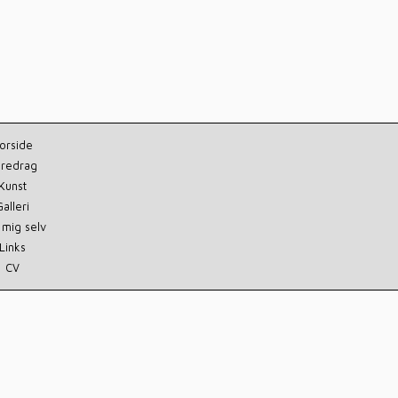
orside
redrag
Kunst
Galleri
mig selv
Links
CV