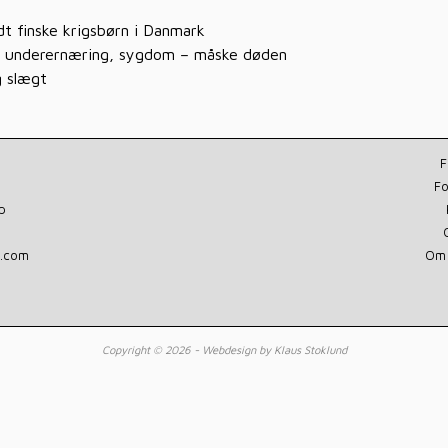
dt finske krigsbørn i Danmark
var underernæring, sygdom – måske døden
g slægt
F
Fo
p
l.com
Om 
Copyright ©
2026 - Webdesign by Klaus Stoklund